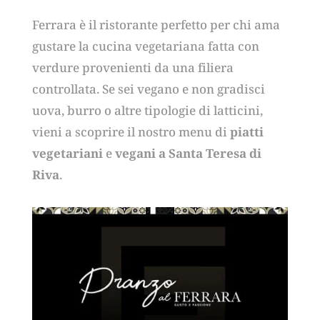
Ferrara è il ristorante perfetto per chi ama
gustare la cucina vegetariana fatta con
verdure provenienti da una filiera
controllata. Se sei vegano e non gradisci
uova, burro o altre tipologie di latticini,
vieni a scoprire il nostro menu di
piatti
vegetariani
e
vegani a Santa Teresa di
Riva
.