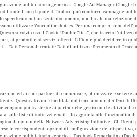
nfigurazione pubblicitaria generica. Google Ad Manager (Google
land Limited con il quale il Titolare può condurre campagne pubbl
modo specificato nel presente documento, non ha alcuna relazione d
 possono utilizzare Youronlinechoices. Per una comprensione dell’ut
Questo servizio usa il Cookie“DoubleClick”, che traccia l’utilizz
ari, ai prodotti e ai servizi offerti. L’Utente può decidere in qua
. Dati Personali trattati: Dati di utilizzo e Strumento di Tracci
cazione ed ai suoi partner di comunicare, ottimizzare e servire an
ente. Questa attività è facilitata dal tracciamento dei Dati di Uti
 vengono poi trasferite ai partner che gestiscono le attività di 
a sulle liste di indirizzi email. In aggiunta alle funzionalità di o
 pagina di opt-out della Network Advertising Initiative. Gli Utent
erso le corrispondenti opzioni di configurazione del dispositivo,
nfigurazione pubblicitaria generica. Facebook Remarketing (Face