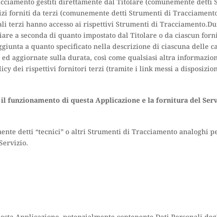
acciamento gestiti direttamente dal Titolare (comunemente detti 
izi forniti da terzi (comunemente detti Strumenti di Tracciamento
ali terzi hanno accesso ai rispettivi Strumenti di Tracciamento.Du
are a seconda di quanto impostato dal Titolare o da ciascun forni
ggiunta a quanto specificato nella descrizione di ciascuna delle cat
ed aggiornate sulla durata, così come qualsiasi altra informazion
y dei rispettivi fornitori terzi (tramite i link messi a disposizion
 il funzionamento di questa Applicazione e la fornitura del Serv
te detti “tecnici” o altri Strumenti di Tracciamento analoghi per
Servizio.